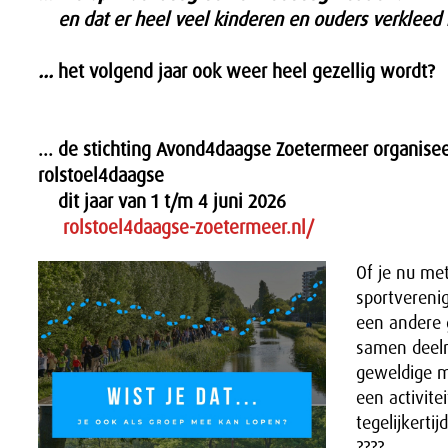
en dat er heel veel kinderen en ouders verklee
...
het volgend jaar ook weer heel gezellig wordt?
... de stichting Avond4daagse Zoetermeer organise
rolstoel4daagse
dit jaar van 1 t/m 4 juni 2026
rolstoel4daagse-zoetermeer.nl/
Of je nu me
sportverenig
een andere 
samen deel
geweldige m
een activite
tegelijkerti
????