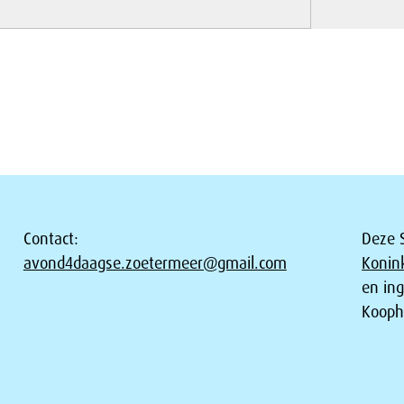
Contact:
Deze S
avond4daagse.zoetermeer@gmail.com
Konin
en in
Kooph