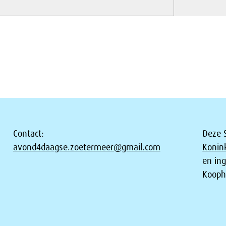
Contact:
Deze S
avond4daagse.zoetermeer@gmail.com
Konin
en in
Kooph